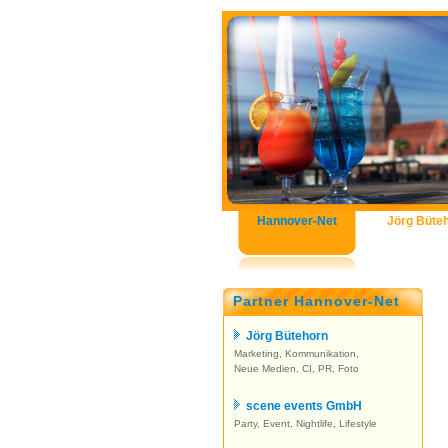
Hannover-Net
Jörg Büte
Partner Hannover-Net
Jörg Bütehorn
Marketing, Kommunikation,
Neue Medien, CI, PR, Foto
scene events GmbH
Party, Event, Nightlife, Lifestyle