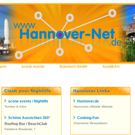
horn
scene events
Bütehorn GmbH
SyndikArt
Claim your Nightlife
Hannover Links
scene events / Nightlife
Hannover.de
Termine & Infos
Hannovers offizielle Website
Schöne Aussichten 360°
Cooking-Fun
Charmante Rezeptideen
Rooftop Bar / BeachClub
Parkdeck Röselerstr. 7